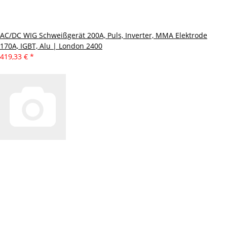
AC/DC WIG Schweißgerät 200A, Puls, Inverter, MMA Elektrode
170A, IGBT, Alu | London 2400
419,33 €
*